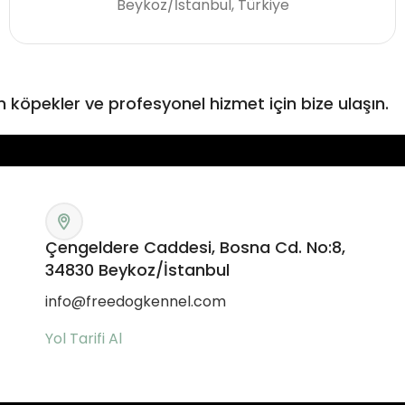
Beykoz/İstanbul, Türkiye
köpekler ve profesyonel hizmet için bize ulaşın.
Çengeldere Caddesi, Bosna Cd. No:8,
34830 Beykoz/İstanbul
info@freedogkennel.com
Yol Tarifi Al