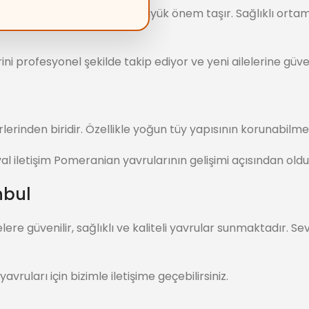
durumu ve yetiştiği ortam büyük önem taşır. Sağlıklı ort
i profesyonel şekilde takip ediyor ve yeni ailelerine güve
erinden biridir. Özellikle yoğun tüy yapısının korunabilme
yal iletişim Pomeranian yavrularının gelişimi açısından old
nbul
elere güvenilir, sağlıklı ve kaliteli yavrular sunmaktadır. 
vruları için bizimle iletişime geçebilirsiniz.