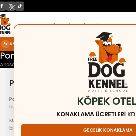
KORE POODLE
TOY POODLE
🐾
Köpek Oteli
Konaklama & Fiyatlar
Pomeranian
Anasayfa
Pomeranian
Pomeranian İstanbul
KÖPEK OTEL
Pomeranian İstanbul
arayışında olan aileler için sağ
büyütülen
Pomeranian İstanbul
yavrularını güvenilir 
KONAKLAMA ÜCRETLERI
KD
Küçük boyutlu yapısı, yoğun tüy görünümü, oyuncu kar
biri haline gelmiştir.
GECELIK KONAKLAMA