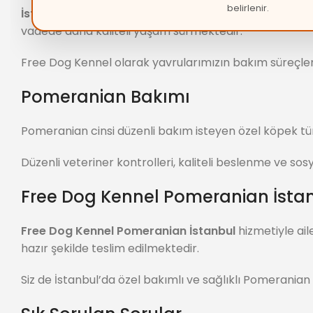
belirlenir.
İstanbul Pomeranian
sahiplenirken yavrunun sağlık 
vadede daha kaliteli yaşam sürmektedir.
Free Dog Kennel olarak yavrularımızın bakım süreçlerin
Pomeranian Bakımı
Pomeranian cinsi düzenli bakım isteyen özel köpek türl
Düzenli veteriner kontrolleri, kaliteli beslenme ve sos
Free Dog Kennel Pomeranian İsta
Free Dog Kennel Pomeranian İstanbul
hizmetiyle ail
hazır şekilde teslim edilmektedir.
Siz de İstanbul’da özel bakımlı ve sağlıklı Pomeranian ya