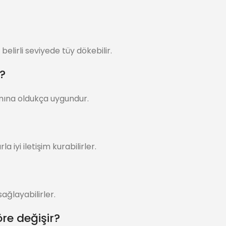
elirli seviyede tüy dökebilir.
?
mına oldukça uygundur.
 iyi iletişim kurabilirler.
ağlayabilirler.
re değişir?