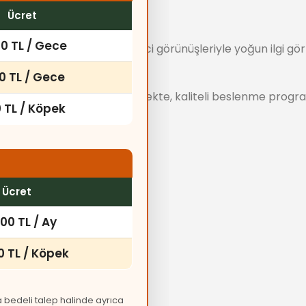
Ücret
00 TL / Gece
al karakterleri ve dikkat çekici görünüşleriyle yoğun ilgi
.
00 TL / Gece
er kontrollerinden geçirilmekte, kaliteli beslenme progra
 TL / Köpek
?
Ücret
00 TL / Ay
0 TL / Köpek
Sahiplenme
ma bedeli talep halinde ayrıca