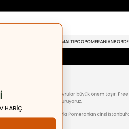
MINIATURE POODLE
MALTESE
MALTIPOO
POMERANIAN
BORDE
I
lıklı, sosyal ve özel bakımlı yavrular büyük önem taşır. Fre
şekilde yeni aileleriyle buluşturuyoruz.
V HARIÇ
akteri ve sevimli yüz yapısıyla Pomeranian cinsi İstanbul