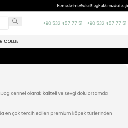
Hizmetlerimiz
Galeri
Blog
Hakkımızda
İletiş
+90 532 457 77 51
+90 532 457 77 51
R COLLIE
e Dog Kennel olarak kaliteli ve sevgi dolu ortamda
’da en çok tercih edilen premium köpek türlerinden