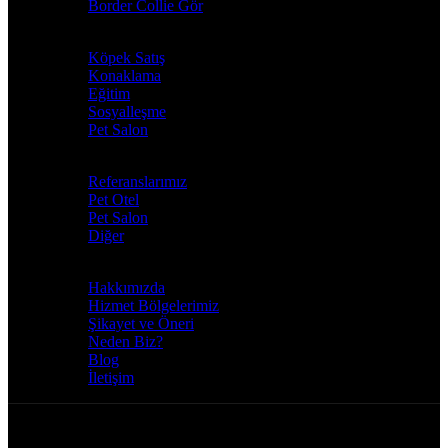
Border Collie Gör
HİZMETLERİMİZ
Köpek Satış
Konaklama
Eğitim
Sosyalleşme
Pet Salon
GALERİ
Referanslarımız
Pet Otel
Pet Salon
Diğer
MENÜ
Hakkımızda
Hizmet Bölgelerimiz
Şikayet ve Öneri
Neden Biz?
Blog
İletişim
© 2026
Free Dog Kennel
tüm hakları saklıdır.