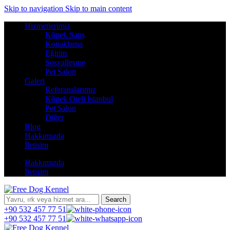
Skip to navigation
Skip to main content
Hizmetlerimiz
Köpek Satış
Konaklama
Eğitim
Sosyalleşme
Pet Salon
Galeri
Referanslarımız
Köpek Oteli İstanbul
Pet Salon
Diğer
Blog
Hakkımızda
İletişim
Hakkımızda
İletişim
Search
+90 532 457 77 51
+90 532 457 77 51