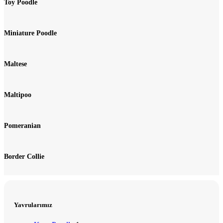
Toy Poodle
Miniature Poodle
Maltese
Maltipoo
Pomeranian
Border Collie
Yavrularımız