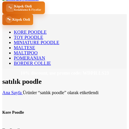
Köpek Oteli
🐾
Konaklama & Fiyatlar
🐾
Köpek Oteli
KORE POODLE
TOY POODLE
MINIATURE POODLE
MALTESE
MALTIPOO
POMERANIAN
BORDER COLLIE
10% discount, use promo code: WDPILLS23
satılık poodle
Ana Sayfa
Ürünler “satılık poodle” olarak etiketlendi
Kore Poodle