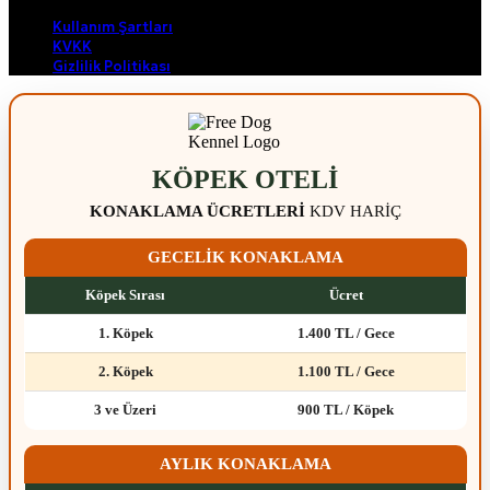
Kullanım Şartları
KVKK
Gizlilik Politikası
KÖPEK OTELI
KONAKLAMA ÜCRETLERI
KDV HARIÇ
GECELIK KONAKLAMA
Köpek Sırası
Ücret
1. Köpek
1.400 TL / Gece
2. Köpek
1.100 TL / Gece
3 ve Üzeri
900 TL / Köpek
AYLIK KONAKLAMA