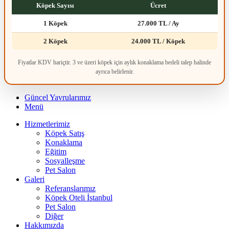
Köpek Sayısı
Ücret
1 Köpek
27.000 TL / Ay
2 Köpek
24.000 TL / Köpek
Fiyatlar KDV hariçtir. 3 ve üzeri köpek için aylık konaklama bedeli talep halinde
ayrıca belirlenir.
Güncel Yavrularımız
Menü
Hizmetlerimiz
Köpek Satış
Konaklama
Eğitim
Sosyalleşme
Pet Salon
Galeri
Referanslarımız
Köpek Oteli İstanbul
Pet Salon
Diğer
Hakkımızda