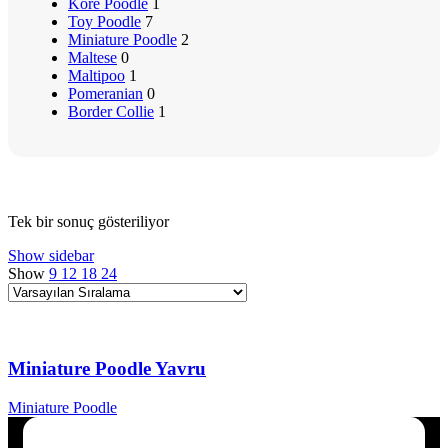
Kore Poodle
1
Toy Poodle
7
Miniature Poodle
2
Maltese
0
Maltipoo
1
Pomeranian
0
Border Collie
1
Tek bir sonuç gösteriliyor
Show sidebar
Show
9
12
18
24
Miniature Poodle Yavru
Miniature Poodle