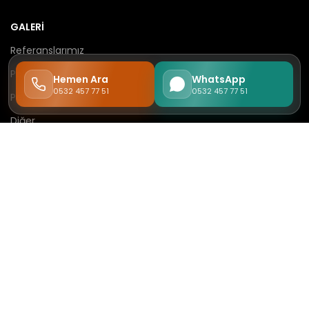
GALERİ
Referanslarımız
Pet Otel
Hemen Ara
WhatsApp
0532 457 77 51
0532 457 77 51
Pet Salon
Diğer
MENÜ
Hakkımızda
Hizmet Bölgelerimiz
Şikayet ve Öneri
Neden Biz?
Blog
İletişim