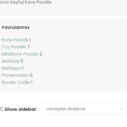
Ana Sayfa
Kore Poodle
Yavrularımız
Kore Poodle
1
Toy Poodle
7
Miniature Poodle
2
Maltese
0
Maltipoo
1
Pomeranian
0
Border Collie
1
Show sidebar