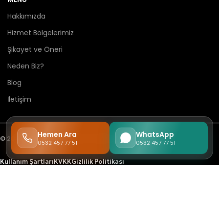
Hakkımızda
Hizmet Bölgelerimiz
Şikayet ve Öneri
Neden Biz?
Blog
İletişim
Hemen Ara
WhatsApp
© 2026
Free Dog Kennel
tüm hakları saklıdır.
0532 457 77 51
0532 457 77 51
Kullanım Şartları
KVKK
Gizlilik Politikası