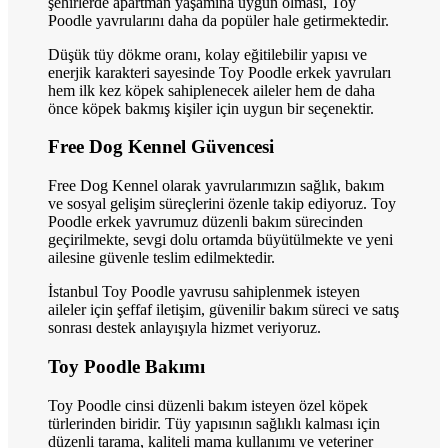
şehirlerde apartman yaşamına uygun olması, Toy
Poodle yavrularını daha da popüler hale getirmektedir.
Düşük tüy dökme oranı, kolay eğitilebilir yapısı ve
enerjik karakteri sayesinde Toy Poodle erkek yavruları
hem ilk kez köpek sahiplenecek aileler hem de daha
önce köpek bakmış kişiler için uygun bir seçenektir.
Free Dog Kennel Güvencesi
Free Dog Kennel olarak yavrularımızın sağlık, bakım
ve sosyal gelişim süreçlerini özenle takip ediyoruz. Toy
Poodle erkek yavrumuz düzenli bakım sürecinden
geçirilmekte, sevgi dolu ortamda büyütülmekte ve yeni
ailesine güvenle teslim edilmektedir.
İstanbul Toy Poodle yavrusu sahiplenmek isteyen
aileler için şeffaf iletişim, güvenilir bakım süreci ve satış
sonrası destek anlayışıyla hizmet veriyoruz.
Toy Poodle Bakımı
Toy Poodle cinsi düzenli bakım isteyen özel köpek
türlerinden biridir. Tüy yapısının sağlıklı kalması için
düzenli tarama, kaliteli mama kullanımı ve veteriner