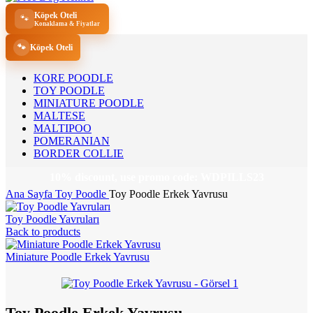
Köpek Oteli
🐾
Konaklama & Fiyatlar
🐾
Köpek Oteli
KORE POODLE
TOY POODLE
MINIATURE POODLE
MALTESE
MALTIPOO
POMERANIAN
BORDER COLLIE
10% discount, use promo code: WDPILLS23
Ana Sayfa
Toy Poodle
Toy Poodle Erkek Yavrusu
Toy Poodle Yavruları
Back to products
Miniature Poodle Erkek Yavrusu
Toy Poodle Erkek Yavrusu