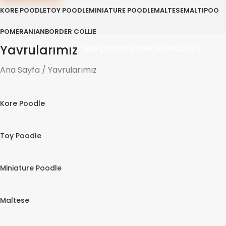
KORE POODLE
TOY POODLE
MINIATURE POODLE
MALTESE
MALTIPOO
POMERANIAN
BORDER COLLIE
Yavrularımız
10% discount, use promo code: WDPILLS23
Ana Sayfa
Yavrularımız
Kore Poodle
Toy Poodle
Miniature Poodle
Maltese