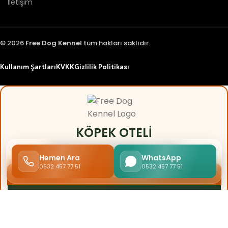
İletişim
© 2026
Free Dog Kennel
tüm hakları saklıdır.
Kullanım Şartları
KVKK
Gizlilik Politikası
KÖPEK OTELI
KONAKLAMA ÜCRETLERI
KDV HARIÇ
Hemen Ara
WhatsApp
0532 457 77 51
0532 457 77 51
GECELIK KONAKLAMA
Köpek Sırası
Ücret
1. Köpek
1.400 TL / Gece