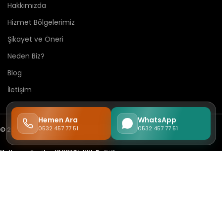
Hakkımızda
Hizmet Bölgelerimiz
Şikayet ve Öneri
Neden Biz?
Blog
İletişim
Hemen Ara
WhatsApp
0532 457 77 51
0532 457 77 51
© 2026
Free Dog Kennel
tüm hakları saklıdır.
Kullanım Şartları
KVKK
Gizlilik Politikası
KÖPEK OTELI