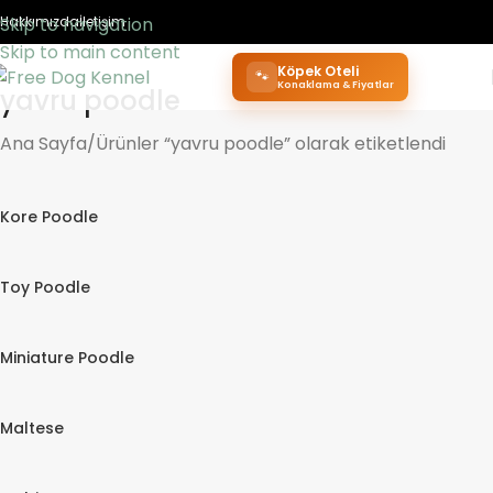
Skip to navigation
Hakkımızda
İletişim
Skip to main content
Köpek Oteli
🐾
Konaklama & Fiyatlar
yavru poodle
Ana Sayfa
Ürünler “yavru poodle” olarak etiketlendi
Kore Poodle
Toy Poodle
Miniature Poodle
Maltese