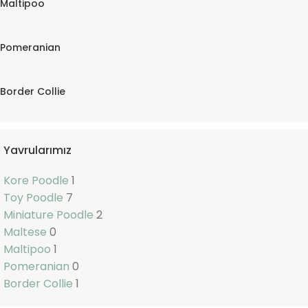
Maltipoo
Pomeranian
Border Collie
Yavrularımız
Kore Poodle
1
Toy Poodle
7
Miniature Poodle
2
Maltese
0
Maltipoo
1
Pomeranian
0
Border Collie
1